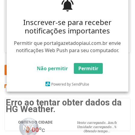
Analista de marketing
Necessito de Analista de marketing
Inscrever-se para receber
Inscrever-se para receber
(99) 9.9999-9999
notificações importantes
notificações importantes
Permitir que portalgazetadopiaui.com.br envie
Permitir que portalgazetadopiaui.com.br envie
notificações Web Push para seu computador.
notificações Web Push para seu computador.
Não permitir
Não permitir
Permitir
Permitir
Retornar
1
Avançar
Powered by SendPulse
Powered by SendPulse
TEMPO
Erro ao tentar obter dados da
HG Weather.
OBTENDO CIDADE
Vento:
carregando...
km/h
Umidade:
carregando...
%
00
ºc
Obtendo tempo...