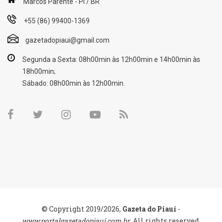
Marcos Parente - PI / BR
+55 (86) 99400-1369
gazetadopiaui@gmail.com
Segunda a Sexta: 08h00min às 12h00min e 14h00min às
18h00min;
Sábado: 08h00min às 12h00min.
© Copyright 2019/2026,
Gazeta do Piauí
-
www.portalgazetadopiaui.com.br
. All rights reserved.