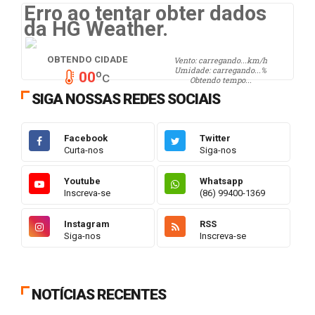
Erro ao tentar obter dados
da HG Weather.
OBTENDO CIDADE
Vento:
carregando...
km/h
Umidade:
carregando...
%
00
ºc
Obtendo tempo...
SIGA NOSSAS REDES SOCIAIS
Facebook
Twitter
Curta-nos
Siga-nos
Youtube
Whatsapp
Inscreva-se
(86) 99400-1369
Instagram
RSS
Siga-nos
Inscreva-se
NOTÍCIAS RECENTES