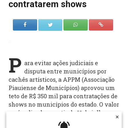
contratarem shows
P
ara evitar ações judiciais e
disputa entre municípios por
cachês artísticos, a APPM (Associação
Piauiense de Municípios) aprovou um
teto de R$ 350 mil para contratações de
shows no municípios do estado. O valor
será aplicado a partir de 1º de julho,
×
×
após as festividades juninas.