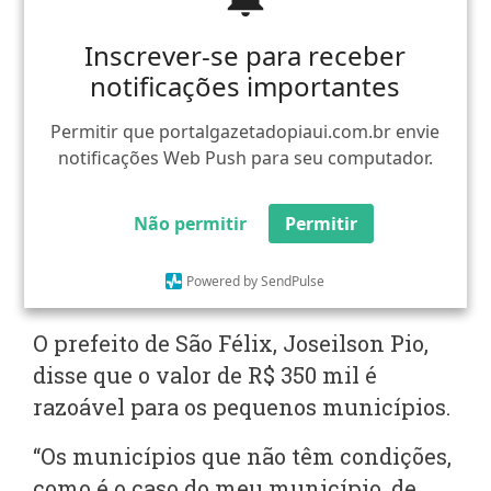
Antes da votação, a APPM realizou uma
Inscrever-se para receber
Inscrever-se para receber
enquete sobre qual valor colocaria
notificações importantes
notificações importantes
como teto se R$ 300 mil, R$ 400 mil ou
R$ 500 mil. Após discussão, a proposta
Permitir que portalgazetadopiaui.com.br envie
Permitir que portalgazetadopiaui.com.br envie
de R$ 350 mil foi a mais aceita.
notificações Web Push para seu computador.
notificações Web Push para seu computador.
A ideia é sair uma normativa com
Não permitir
Não permitir
Permitir
Permitir
apoio do Tribunal de Contas do Estado
do Piauí (TCE) e Ministério Público para
Powered by SendPulse
Powered by SendPulse
valer para os municípios e o estado.
O prefeito de São Félix, Joseilson Pio,
disse que o valor de R$ 350 mil é
razoável para os pequenos municípios.
“Os municípios que não têm condições,
como é o caso do meu município, de